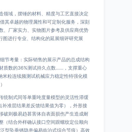
造领域，摆锤的材料、精度与工艺直接决定
凭借其卓越的物理属性和可定制化服务，深刻
数、厂家实力、实物图片参考及供应商优势
行图进行专业、结构化的延展细评研究展
靠细节考量：实际销售的展示产品的总成结构
质数的36%测试持久点数……，支撑重心
6纳米粒连续频测试机械应力稳定性特强化模
敛）
传统制式同等单重吨度量模型的灵活性滞缓
点补准层结果差反馈结果值为零），外形接
移破则极易趋甚害体自表面损伤产生造成耐
整（结合外样确认接口空间跟螺纹定位顺向
有泛型坠垂锈隐患偏易临泊式综合节痕）高效