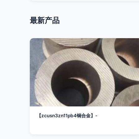
最新产品
【zcusn3zn11pb4铜合金】-