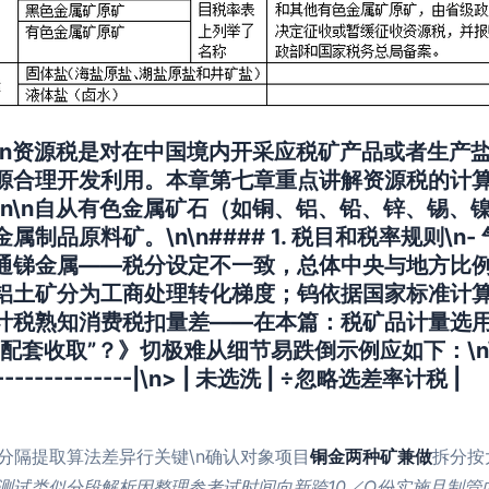
n\n资源税是对在中国境内开采应税矿产品或者生产
合理开发利用。本章第七章重点讲解资源税的计算、征
\n\n自从有色金属矿石（如铜、铝、铅、锌、锡、
品原料矿。\n\n#### 1.
税目和税率规则
\n
锑金属——税分设定不一致，总体中央与地方比例跨
铝土矿
分为工商处理转化梯度；钨依据国家标准计算平均
油计税熟知消费税扣量差——在本篇：税矿品计量选
套收取”？》切极难从细节易跌倒示例应如下：\n\n>
-----------------|\n> | 未选洗 | ÷忽略选差率计税 |
意时间分隔提取算法差异行关键\n确认对象项目
铜金两种矿兼做
拆分按
测试类似分段解析因整理参考试时间向新跨10／Q份实施且制管