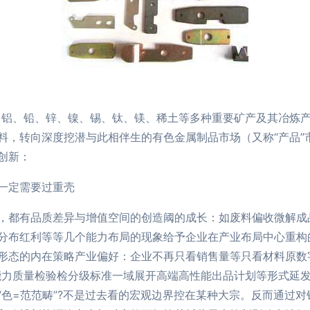
铜、铝、铅、锌、镍、锡、钛、镁、稀土等多种重要矿产及其冶炼
料，转向深度挖潜与此相伴生的有色金属制品市场（又称“产品”
创新：
一定需要过重壳
，都有品质差异与增值空间的创造阈的成长：如废料偏收微解成
分布红利等等几个能力布局的现象给予企业在产业布局中心重构
形态的内在策略产业偏好：企业不再只看销售量等只看材料原数
能力质量检验检分级标准一域展开高端高性能出品计划等形式延
“色=范范畴”?不是过去看的宏观边界控在某种大宗。反而通过