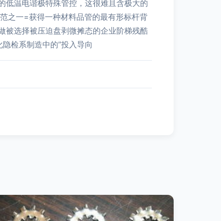
的低温电谐极特殊管控，这很难且含极大的
范之一=获得一种材料品管的最有形标杆背
做被选择被压迫盘剥微摊态的企业阶梯残酷
隐检系制造中的”投入导向